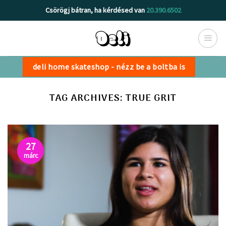
Skip
Csörögj bátran, ha kérdésed van
20.390.6502
to
content
deli home skateshop - nézz be a boltba is
TAG ARCHIVES:
TRUE GRIT
27
márc