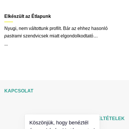
Elkészült az Étlapunk
Nyugi, nem váltottunk profilt. Bár az ehhez hasonló
pastrami
szendvicsek miatt elgondolkodtató…
...
KAPCSOLAT
ÁLTALÁNOS SZERZŐDÉSI FELTÉTELEK
Köszönjük, hogy benéztél