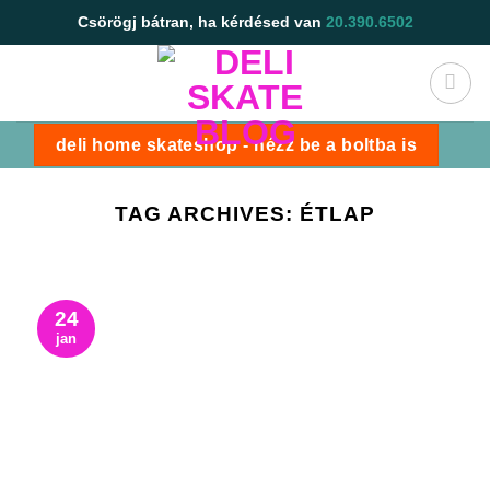
Skip
Csörögj bátran, ha kérdésed van
20.390.6502
to
content
deli home skateshop - nézz be a boltba is
TAG ARCHIVES:
ÉTLAP
24
jan