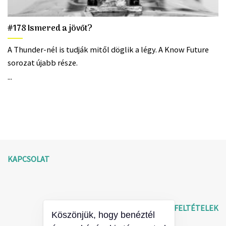
#178 Ismered a jövőt?
A Thunder-nél is tudják mitől döglik a légy. A Know Future
sorozat újabb része.
...
KAPCSOLAT
ÁLTALÁNOS SZERZŐDÉSI FELTÉTELEK
Köszönjük, hogy benéztél