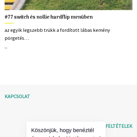
#77 switch és nollie hardflip menüben
az egyik legszebb trükk a fordított lábas kemény
pörgetés…
...
KAPCSOLAT
ÁLTALÁNOS SZERZŐDÉSI FELTÉTELEK
Köszönjük, hogy benéztél