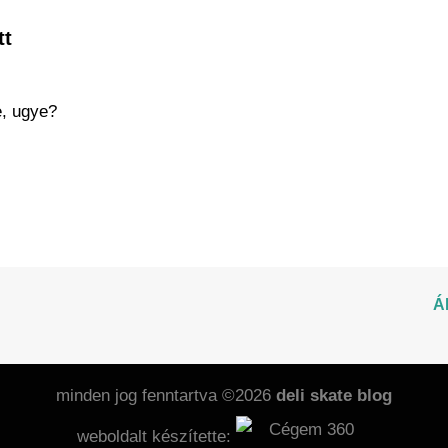
tt
e, ugye?
Á
minden jog fenntartva ©2026
deli skate blog
weboldalt készítette: