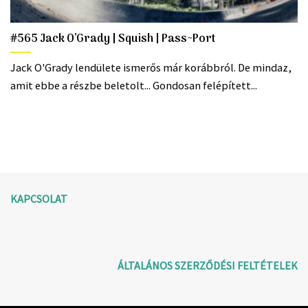
#565 Jack O’Grady | Squish | Pass~Port
Jack O'Grady lendülete ismerős már korábbról. De mindaz,
amit ebbe a részbe beletolt... Gondosan felépített...
KAPCSOLAT
ÁLTALÁNOS SZERZŐDÉSI FELTÉTELEK