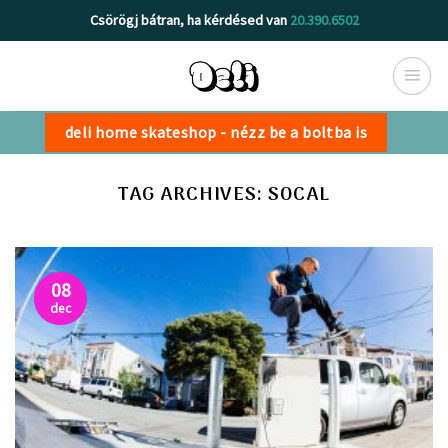
Skip
Csörögj bátran, ha kérdésed van
20.390.6502
to
content
deli home skateshop - nézz be a boltba is
TAG ARCHIVES:
SOCAL
08
dec