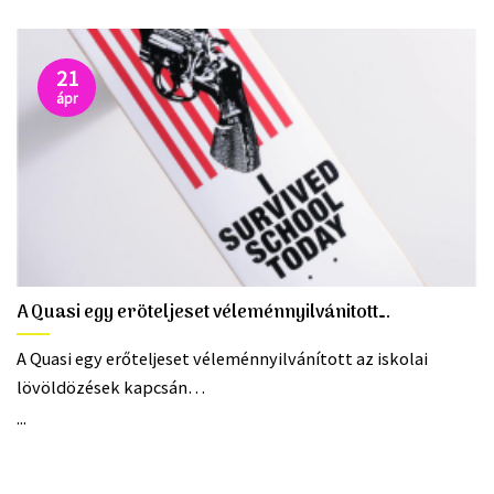
21
ápr
A Quasi egy eröteljeset véleménnyilvánitott….
A Quasi egy erőteljeset véleménnyilvánított az iskolai 
lövöldözések kapcsán…
...