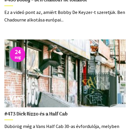
#480 Bobby – Ben Chadourne tollából
Ez a videó pont az, amiért Bobby De Keyzer-t szeretjük. Ben
Chadourne alkotása európai...
24
aug
#473 Dick Rizzo és a Half Cab
Dübörög még a Vans Half Cab 30-as évfordulója, melyben