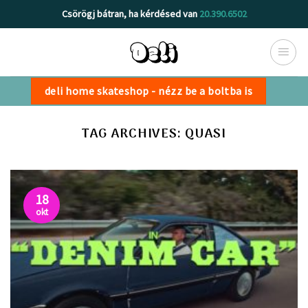
Skip
Csörögj bátran, ha kérdésed van
20.390.6502
to
content
deli home skateshop - nézz be a boltba is
TAG ARCHIVES:
QUASI
18
okt