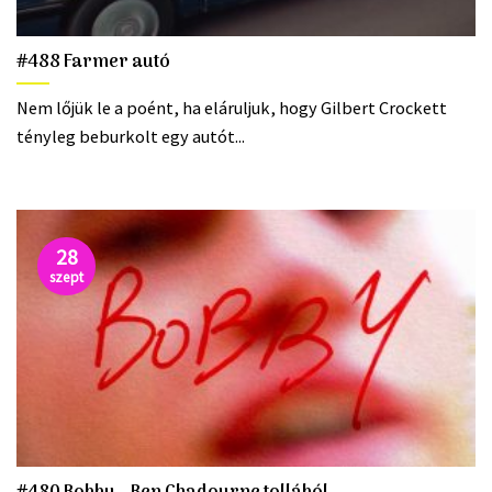
#488 Farmer autó
Nem lőjük le a poént, ha eláruljuk, hogy Gilbert Crockett
tényleg beburkolt egy autót...
28
szept