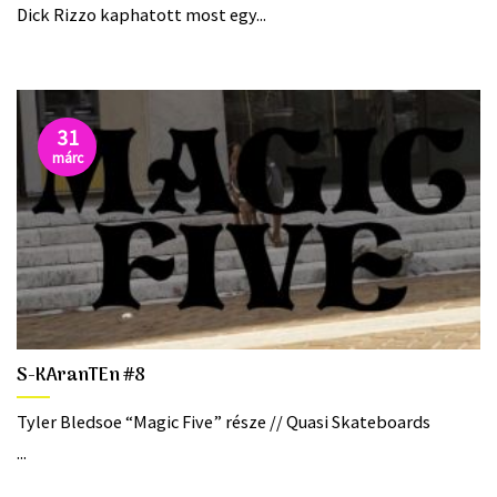
Dick Rizzo kaphatott most egy...
31
márc
S-KAranTEn #8
Tyler Bledsoe “Magic Five” része // Quasi Skateboards
...