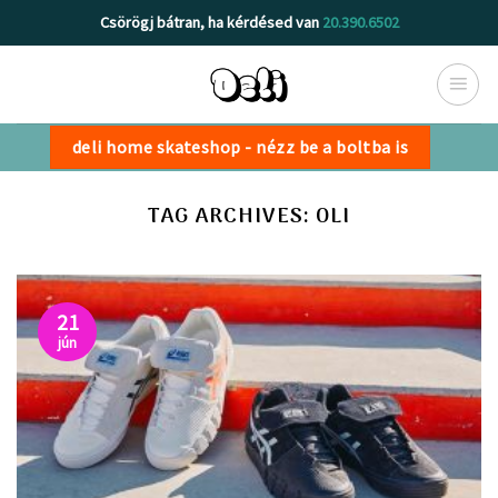
Skip
Csörögj bátran, ha kérdésed van
20.390.6502
to
content
deli home skateshop - nézz be a boltba is
TAG ARCHIVES:
OLI
21
jún