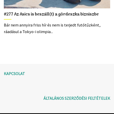
#277 Az Asics is beszáll(t) a gördeszka bizniszbe
Bár nem annyira friss hír és nem is terjedt futótűzként,
ráadásul a Tokyo-i olimpia...
KAPCSOLAT
ÁLTALÁNOS SZERZŐDÉSI FELTÉTELEK