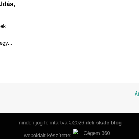
ldás,
vek
egy...
Á
minden jog fenntartva ©2026
deli skate blog
weboldalt készítette: