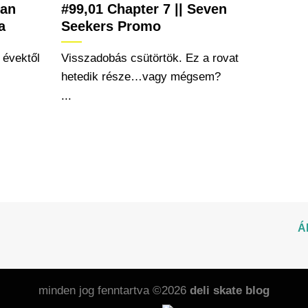
ian
#99,01 Chapter 7 || Seven
a
Seekers Promo
 évektől
Visszadobás csütörtök. Ez a rovat
hetedik része…vagy mégsem?
...
Á
minden jog fenntartva ©2026
deli skate blog