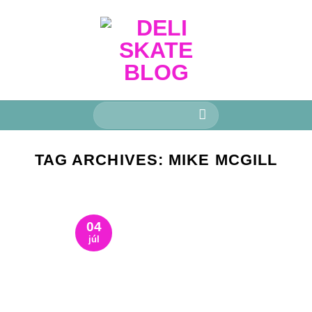
Keresés
a
következőre:
TAG ARCHIVES:
MIKE MCGILL
04
júl