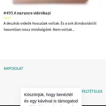
#495 A narancs videókazi
A deszkás videók hosszúak voltak. És a sok átmásolástól
hasonlóan rossz minőségűek. Nem voltak...
KAPCSOLAT
ÁLTALÁNOS SZERZŐDÉSI FELTÉTELEK
Köszönjük, hogy benéztél
és egy kávéval is támogatod