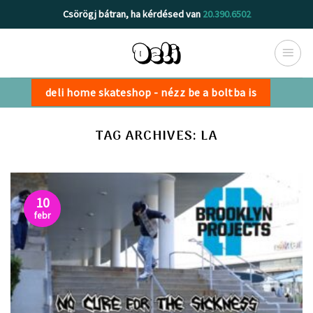
Skip
Csörögj bátran, ha kérdésed van
20.390.6502
to
content
deli home skateshop - nézz be a boltba is
TAG ARCHIVES:
LA
10
febr