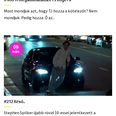
#486 A megállíthatatlan TJ Rogers
Most mondjuk azt, hogy TJ hozza a kötelezőt? Nem
mondjuk. Pedig hozza. Ő az...
09
márc
#212 Késő…
Stephen Spilker újabb rövid 10-essel jelentkezett a