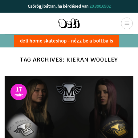
Skip
Csörögj bátran, ha kérdésed van
20.390.6502
to
content
deli home skateshop - nézz be a boltba is
TAG ARCHIVES:
KIERAN WOOLLEY
17
márc