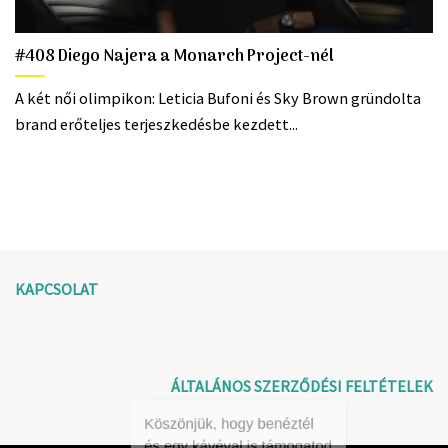
#408 Diego Najera a Monarch Project-nél
A két női olimpikon: Leticia Bufoni és Sky Brown gründolta
brand erőteljes terjeszkedésbe kezdett...
KAPCSOLAT
ÁLTALÁNOS SZERZŐDÉSI FELTÉTELEK
Köszönjük, hogy benéztél