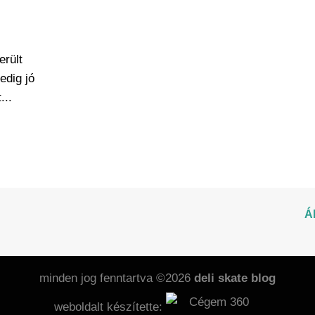
erült
edig jó
...
Á
minden jog fenntartva ©2026
deli skate blog
weboldalt készítette: