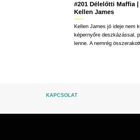
#201 Délelőtti Maffia |
Kellen James
Kellen James jó ideje nem k
képernyőre deszkázással, p
lenne. A nemrég összerakott
KAPCSOLAT