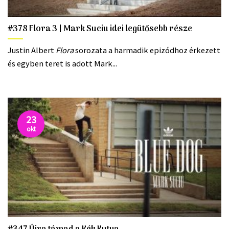
#378 Flora 3 | Mark Suciu idei legütősebb része
Justin Albert
Flora
sorozata a harmadik epizódhoz érkezett
és egyben teret is adott Mark...
23
okt