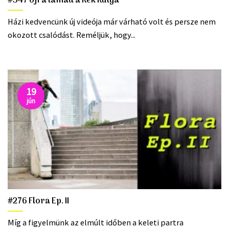
#347 Újra támad a Kék Kutya
Házi kedvencünk új videója már várható volt és persze nem
okozott csalódást. Reméljük, hogy...
19
jún
#276 Flora Ep. II
Míg a figyelmünk az elmúlt időben a keleti partra