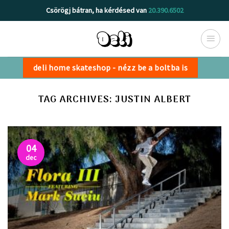
Skip
Csörögj bátran, ha kérdésed van
20.390.6502
to
content
deli home skateshop - nézz be a boltba is
TAG ARCHIVES:
JUSTIN ALBERT
04
dec