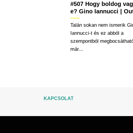
#507 Hogy boldog vag
e? Gino Iannucci | Ou
Talán sokan nem ismerik Gi
Iannucci-t és ez abból a
szempontból megbocsátható
már...
KAPCSOLAT