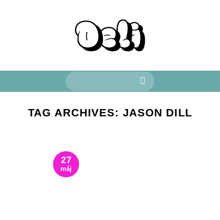
Keresés
a
következőre:
TAG ARCHIVES:
JASON DILL
27
máj