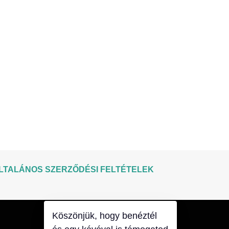
LTALÁNOS SZERZŐDÉSI FELTÉTELEK
Köszönjük, hogy benéztél