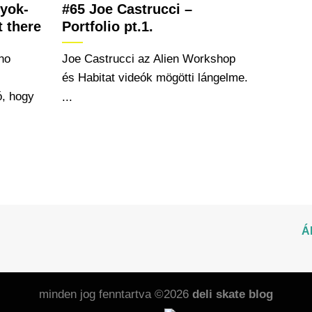
yok-
#65 Joe Castrucci –
t there
Portfolio pt.1.
no
Joe Castrucci az Alien Workshop
és Habitat videók mögötti lángelme.
, hogy
...
Á
minden jog fenntartva ©2026
deli skate blog