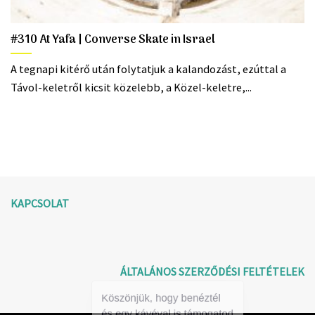
#310 At Yafa | Converse Skate in Israel
A tegnapi kitérő után folytatjuk a kalandozást, ezúttal a
Távol-keletről kicsit közelebb, a Közel-keletre,...
KAPCSOLAT
ÁLTALÁNOS SZERZŐDÉSI FELTÉTELEK
Köszönjük, hogy benéztél