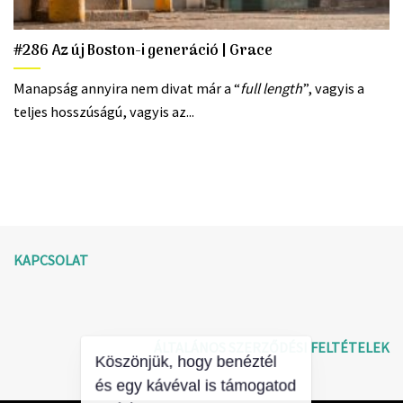
#286 Az új Boston-i generáció | Grace
Manapság annyira nem divat már a “
full length
”, vagyis a
teljes hosszúságú, vagyis az...
KAPCSOLAT
ÁLTALÁNOS SZERZŐDÉSI FELTÉTELEK
Köszönjük, hogy benéztél