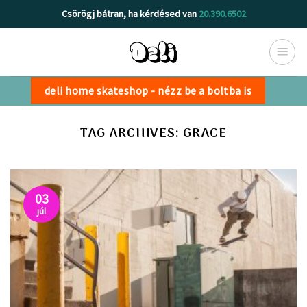
Skip
Csörögj bátran, ha kérdésed van
20.390.6502
to
content
deli home skateshop - nézz be a boltba is
TAG ARCHIVES:
GRACE
03
júl