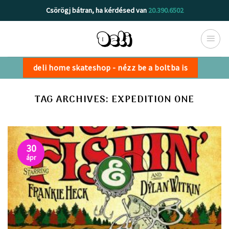
Skip
Csörögj bátran, ha kérdésed van
20.390.6502
to
content
deli home skateshop - nézz be a boltba is
TAG ARCHIVES:
EXPEDITION ONE
30
ápr