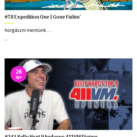
#78 Expedition One | Gone Fishin’
horgászni mentünk…
...
26
ápr