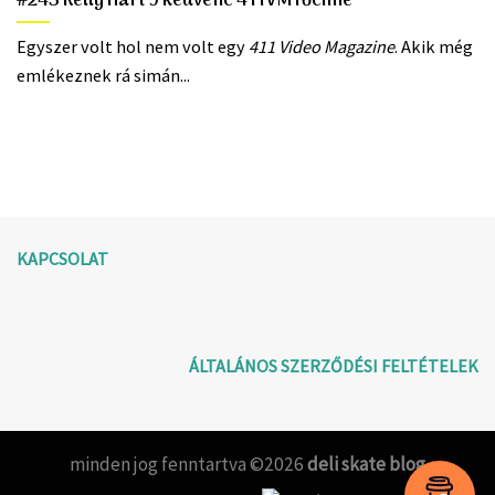
#243 Kelly Hart 9 kedvenc 411VM főcíme
Egyszer volt hol nem volt egy
411 Video Magazine
. Akik még
emlékeznek rá simán...
KAPCSOLAT
ÁLTALÁNOS SZERZŐDÉSI FELTÉTELEK
minden jog fenntartva ©2026
deli skate blog