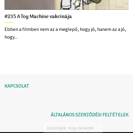
#235 A Toy Machine vakcinája
Ebben a filmben nem az a meglepő, hogy jó, hanem az a jó,
hogy...
KAPCSOLAT
ÁLTALÁNOS SZERZŐDÉSI FELTÉTELEK
Köszönjük, hogy benéztél