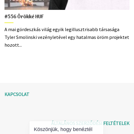
#556 Örökké HUF
A mai gördeszkás világ egyik legillusztrisabb társasága
Tyler Smolinski vezényletével egy hatalmas öröm projektet
hozott...
KAPCSOLAT
ÁLTALÁNOS SZERZŐDÉSI FELTÉTELEK