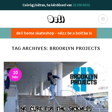
Skip
Csörögj bátran, ha kérdésed van
20.390.6502
to
content
deli home skateshop - nézz be a boltba is
TAG ARCHIVES:
BROOKLYN PROJECTS
10
febr