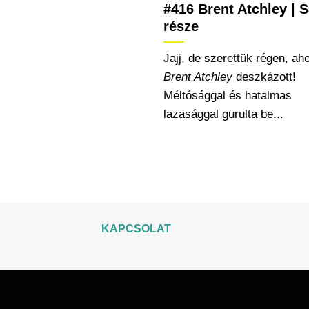
#416 Brent Atchley | S
része
Jajj, de szerettük régen, ah
Brent Atchley
deszkázott!
Méltósággal és hatalmas
lazasággal gurulta be...
KAPCSOLAT