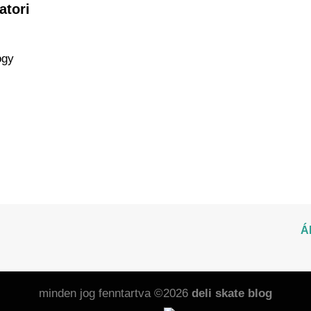
atori
ogy
Á
minden jog fenntartva ©2026
deli skate blog