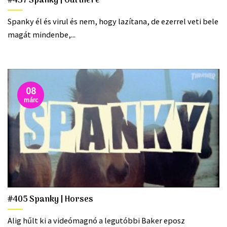
#437 Spanky | Out there
Spanky él és virul és nem, hogy lazítana, de ezerrel veti bele
magát mindenbe,...
08
márc
#405 Spanky | Horses
Alig hűlt ki a videómagnó a legutóbbi Baker eposz