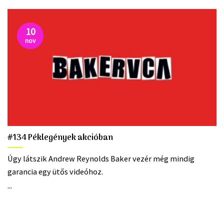
10
nov
#134 Péklegények akcióban
Úgy látszik Andrew Reynolds Baker vezér még mindig
garancia egy ütős videóhoz.
...