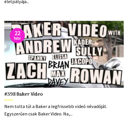
életpályája...
22
febr
#398 Baker Video
Nem tolta túl a Baker a legfrissebb videó névadóját.
Egyszerűen csak Baker Video. Na,...