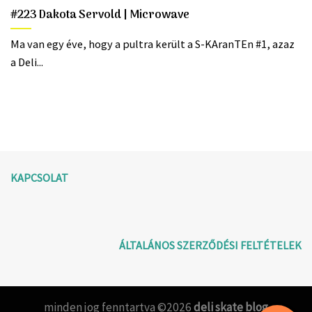
#223 Dakota Servold | Microwave
Ma van egy éve, hogy a pultra került a S-KAranTEn #1, azaz
a Deli...
KAPCSOLAT
ÁLTALÁNOS SZERZŐDÉSI FELTÉTELEK
minden jog fenntartva ©2026
deli skate blog