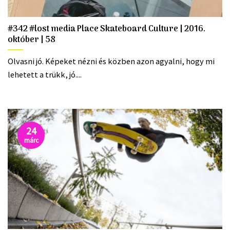
#342 #lost media Place Skateboard Culture | 2016.
október | 58
Olvasni jó. Képeket nézni és közben azon agyalni, hogy mi
lehetett a trükk, jó....
24
márc