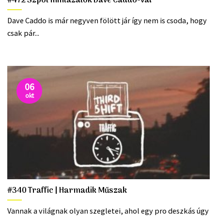
#472 Szpot mintázatok Dave Caddo-val
Dave Caddo is már negyven fölött jár így nem is csoda, hogy
csak pár...
06
okt
#340 Traffic | Harmadik Műszak
Vannak a világnak olyan szegletei, ahol egy pro deszkás úgy