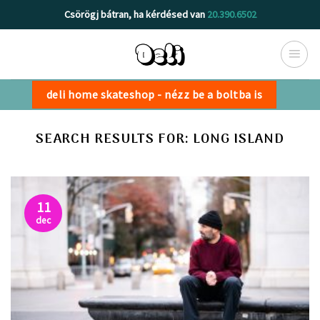
Skip
Csörögj bátran, ha kérdésed van
20.390.6502
to
content
deli home skateshop - nézz be a boltba is
SEARCH RESULTS FOR:
LONG ISLAND
11
dec