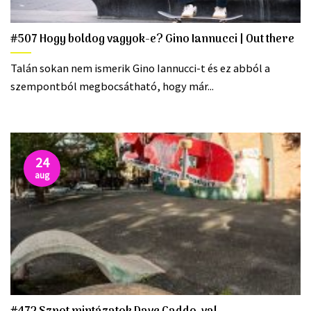
#507 Hogy boldog vagyok-e? Gino Iannucci | Out there
Talán sokan nem ismerik Gino Iannucci-t és ez abból a
szempontból megbocsátható, hogy már...
24
aug