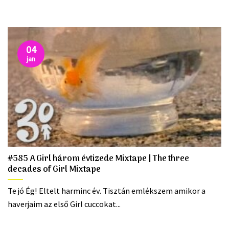
04
jan
#585 A Girl három évtizede Mixtape | The three
decades of Girl Mixtape
Te jó Ég! Eltelt harminc év. Tisztán emlékszem amikor a
haverjaim az első Girl cuccokat...