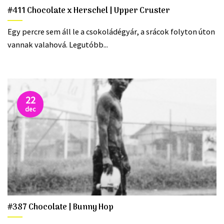
#411 Chocolate x Herschel | Upper Cruster
Egy percre sem áll le a csokoládégyár, a srácok folyton úton
vannak valahová. Legutóbb...
22
dec
#387 Chocolate | Bunny Hop