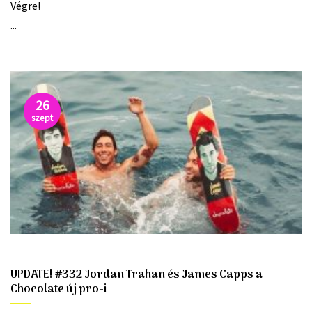
Végre!
...
26
szept
UPDATE! #332 Jordan Trahan és James Capps a
Chocolate új pro-i