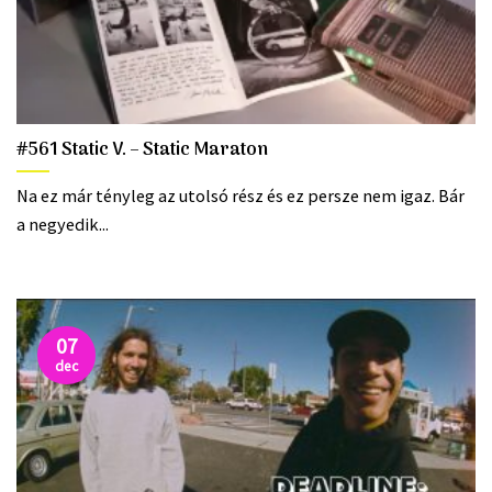
#561 Static V. – Static Maraton
Na ez már tényleg az utolsó rész és ez persze nem igaz. Bár
a negyedik...
07
dec