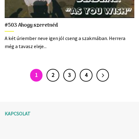
#503 Ahogy szeretnéd
A két úriember neve igen jól cseng a szakmában. Herrera
még a tavasz eleje...
1
2
3
4
KAPCSOLAT