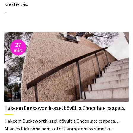
kreativitás.
...
27
márc
Hakeem Ducksworth-szel bövült a Chocolate csapata
Hakeem Ducksworth-szel bővült a Chocolate csapata… 
Mike és Rick soha nem kötött kom