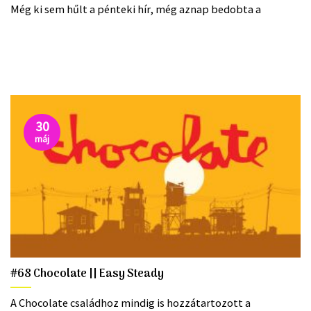
Még ki sem hűlt a pénteki hír, még aznap bedobta a
30
máj
#68 Chocolate || Easy Steady
A Chocolate családhoz mindig is hozzátartozott a