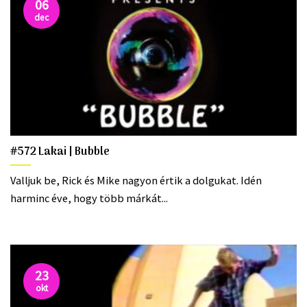
06
dec
#572 Lakai | Bubble
Valljuk be, Rick és Mike nagyon értik a dolgukat. Idén
harminc éve, hogy több márkát...
23
okt