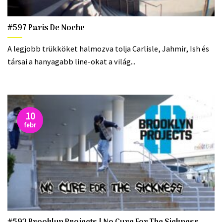
#597 Paris De Noche
A legjobb trükköket halmozva tolja Carlisle, Jahmir, Ish és
társai a hanyagabb line-okat a világ...
10
febr