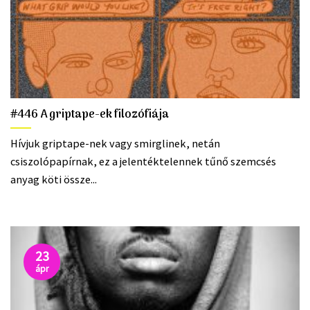
#446 A griptape-ek filozófiája
Hívjuk griptape-nek vagy smirglinek, netán
csiszolópapírnak, ez a jelentéktelennek tűnő szemcsés
anyag köti össze...
23
ápr