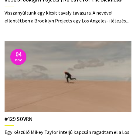
#592 Brooklyn Projects | No Cure For The Sickness
Visszanyúltunk egy kicsit tavaly tavaszra. A nevével
ellentétben a Brooklyn Projects egy Los Angeles-i létezés...
04
nov
#129 SOVRN
Egy készülő Mikey Taylor interjú kapcsán ragadtam el a Los