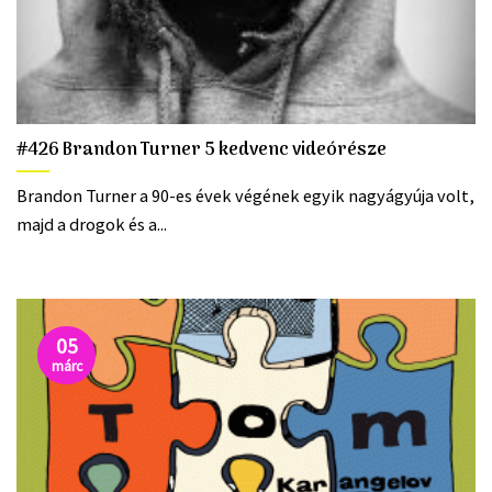
#426 Brandon Turner 5 kedvenc videórésze
Brandon Turner a 90-es évek végének egyik nagyágyúja volt,
majd a drogok és a...
05
márc