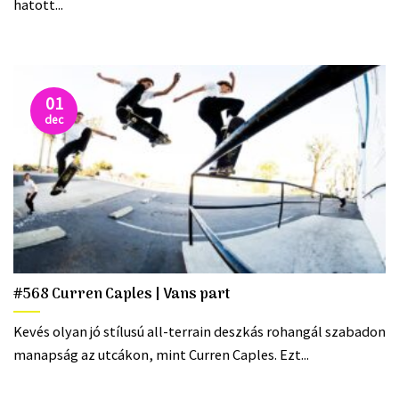
hatott...
01
dec
#568 Curren Caples | Vans part
Kevés olyan jó stílusú all-terrain deszkás rohangál szabadon
manapság az utcákon, mint Curren Caples. Ezt...