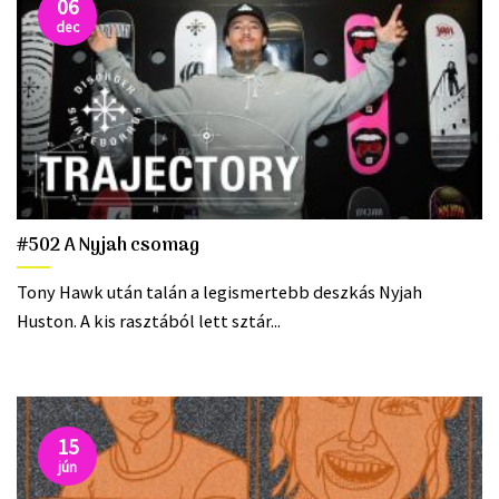
06
dec
#502 A Nyjah csomag
Tony Hawk után talán a legismertebb deszkás Nyjah
Huston. A kis rasztából lett sztár...
15
jún