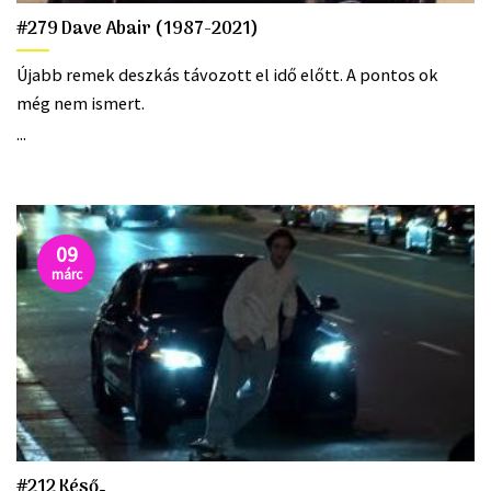
#279 Dave Abair (1987-2021)
Újabb remek deszkás távozott el idő előtt. A pontos ok
még nem ismert.
...
09
márc
#212 Késő…