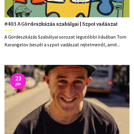
#403 A Gördeszkázás szabályai | Szpot vadászat
A Gördeszkázás Szabályai sorozat legutóbbi írásában Tom
Karangelov beszél a szpot vadászat rejtelmeiről, amit...
23
jún